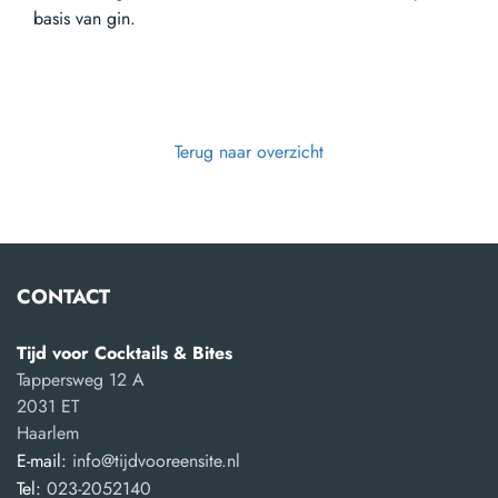
basis van gin.
Terug naar overzicht
CONTACT
Tijd voor Cocktails & Bites
Tappersweg 12 A
2031 ET
Haarlem
E-mail:
info@tijdvooreensite.nl
Tel:
023-2052140