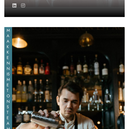
M
A
A
K
K
E
N
N
IS
M
E
T
O
N
S
T
E
A
M