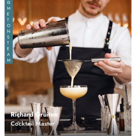
IS
M
E
T
O
N
S
T
E
A
M
Richard Gruiten
Cocktail Master