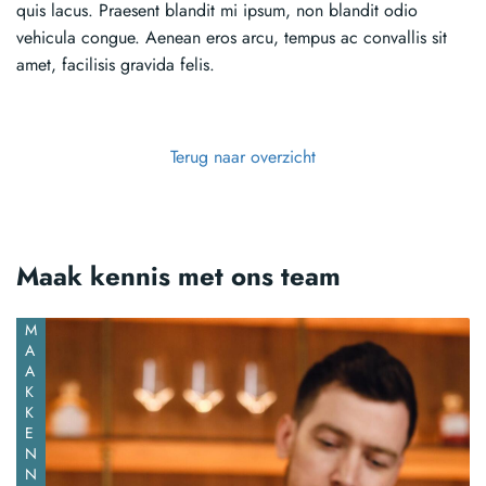
quis lacus. Praesent blandit mi ipsum, non blandit odio
vehicula congue. Aenean eros arcu, tempus ac convallis sit
amet, facilisis gravida felis.
Terug naar overzicht
Maak kennis met ons team
M
A
A
K
K
E
N
N