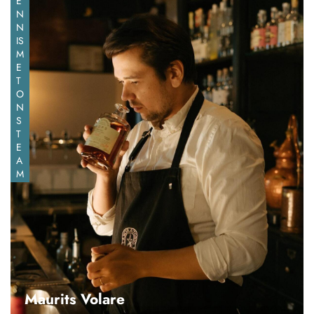
E
N
N
IS
M
E
T
O
N
S
T
E
A
M
Maurits Volare