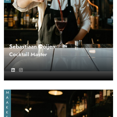
Sebastiaan Ooijen
Cocktail Master
M
A
A
K
K