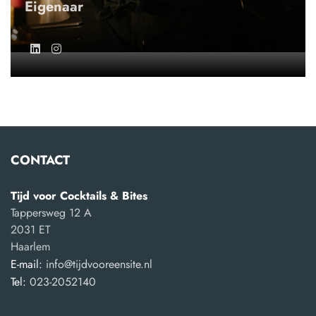
Eigenaar
CONTACT
Tijd voor Cocktails & Bites
Tappersweg 12 A
2031 ET
Haarlem
E-mail:
info@tijdvooreensite.nl
Tel:
023-2052140